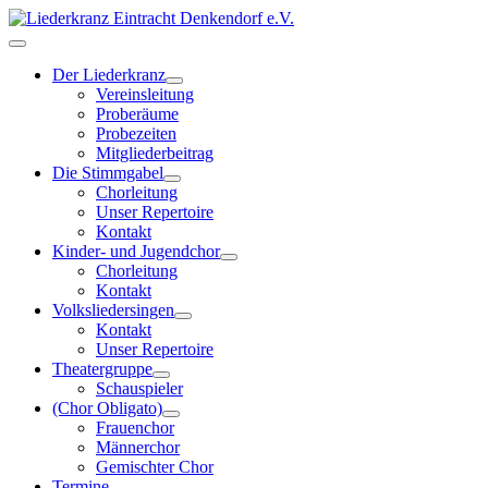
Der Liederkranz
Vereinsleitung
Proberäume
Probezeiten
Mitgliederbeitrag
Die Stimmgabel
Chorleitung
Unser Repertoire
Kontakt
Kinder- und Jugendchor
Chorleitung
Kontakt
Volksliedersingen
Kontakt
Unser Repertoire
Theatergruppe
Schauspieler
(Chor Obligato)
Frauenchor
Männerchor
Gemischter Chor
Termine